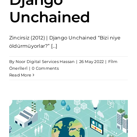
Unchained
Zincirsiz (2012) | Django Unchained “Bizi niye
öldürmüyorlar?” [...]
By
Noor Digital Services Hassan
|
26 May 2022
|
Fİlm
Önerİlerİ
|
0 Comments
Read More