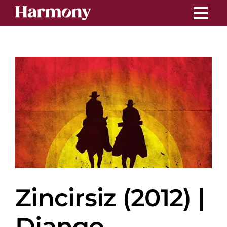
Skip
to
content
Zincirsiz (2012) |
Django