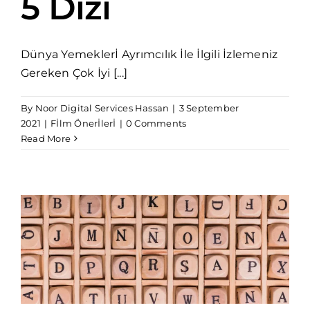
5 Dizi
Dünya Yemeklerİ Ayrımcılık İle İlgili İzlemeniz
Gereken Çok İyi [...]
By
Noor Digital Services Hassan
|
3 September
2021
|
Fİlm Önerİlerİ
|
0 Comments
Read More