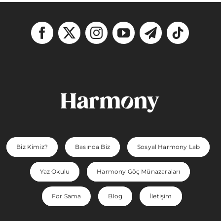
Biz Kimiz?
Basında Biz
Sosyal Harmony Lab
Yaz Okulu
Harmony Göç Münazaraları
For Sama
Blog
İletişim