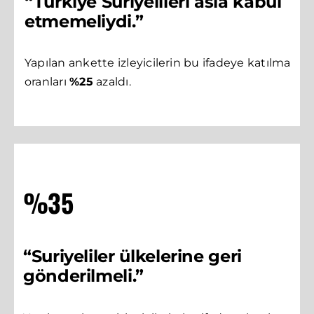
“Türkiye Suriyelileri asla kabul
etmemeliydi.”
Yapılan ankette izleyicilerin bu ifadeye katılma
oranları
%25
azaldı.
%35
“Suriyeliler ülkelerine geri
gönderilmeli.”