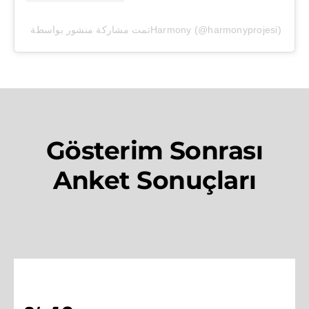
تمت مشاركة منشور بواسطة ‏‎Harmony‎‏ (@‏‎harmonyprojesi‎‏)
Gösterim Sonrası
Anket Sonuçları