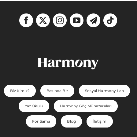
Biz Kimiz?
Basında Biz
Sosyal Harmony Lab
Yaz Okulu
Harmony Göç Münazaraları
For Sama
Blog
İletişim