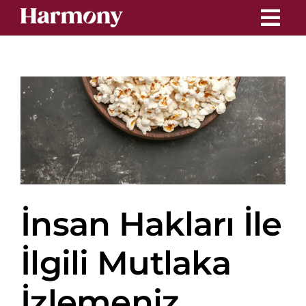
Skip
to
content
n
İnsan Hakları İle
İlgili Mutlaka
İzlemeniz