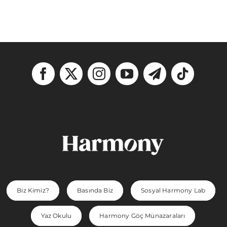
Biz Kimiz?
Basında Biz
Sosyal Harmony Lab
Yaz Okulu
Harmony Göç Münazaraları