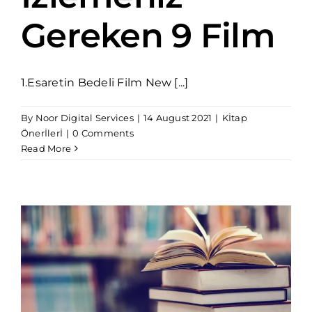
Gereken 9 Film
1.Esaretin Bedeli Film New [...]
By
Noor Digital Services
|
14 August 2021
|
Kİtap
Önerİlerİ
|
0 Comments
Read More